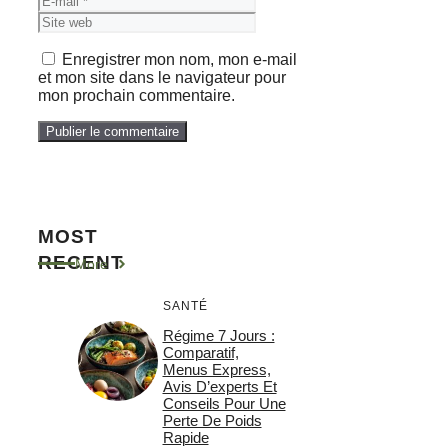
web
Enregistrer mon nom, mon e-mail
et mon site dans le navigateur pour
mon prochain commentaire.
MOST
RECENT
More
SANTÉ
Régime 7 Jours :
Comparatif,
Menus Express,
Avis D’experts Et
Conseils Pour Une
Perte De Poids
Rapide