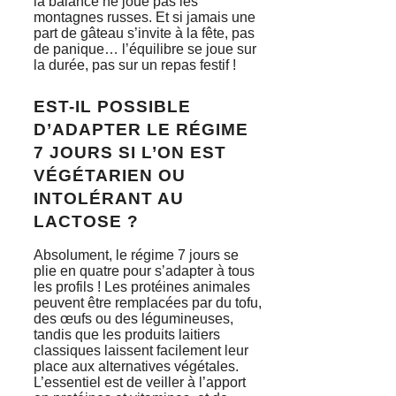
la balance ne joue pas les
montagnes russes. Et si jamais une
part de gâteau s’invite à la fête, pas
de panique… l’équilibre se joue sur
la durée, pas sur un repas festif !
EST-IL POSSIBLE
D’ADAPTER LE RÉGIME
7 JOURS SI L’ON EST
VÉGÉTARIEN OU
INTOLÉRANT AU
LACTOSE ?
Absolument, le régime 7 jours se
plie en quatre pour s’adapter à tous
les profils ! Les protéines animales
peuvent être remplacées par du tofu,
des œufs ou des légumineuses,
tandis que les produits laitiers
classiques laissent facilement leur
place aux alternatives végétales.
L’essentiel est de veiller à l’apport