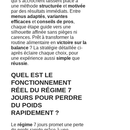
qui s’accrochent laissent place à
une méthode
structurée
et
motivée
par des résultats immédiats. Entre
menus adaptés
,
variantes
efficaces
et
conseils de pros
,
chaque étape guide vers une
silhouette affinée sans pièges ni
carences. Prêt à transformer la
routine alimentaire en
victoire sur la
balance
? La stratégie détaillée ci-
après éclaire chaque choix, pour
une expérience aussi
simple
que
réussie
.
QUEL EST LE
FONCTIONNEMENT
RÉEL DU RÉGIME 7
JOURS POUR PERDRE
DU POIDS
RAPIDEMENT ?
Le
régime
7 jours promet une perte
de poids rapide grâce à une