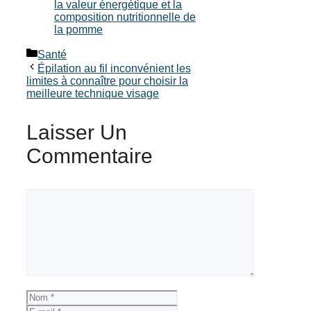
la valeur énergétique et la
composition nutritionnelle de
la pomme
Catégories
Santé
Épilation au fil inconvénient les
limites à connaître pour choisir la
meilleure technique visage
Laisser Un
Commentaire
Commentaire
Nom
E-
mail
Site