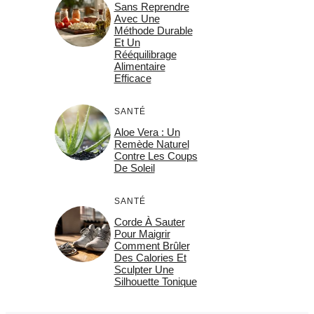
Sans Reprendre
Avec Une
Méthode Durable
Et Un
Rééquilibrage
Alimentaire
Efficace
SANTÉ
Aloe Vera : Un
Remède Naturel
Contre Les Coups
De Soleil
SANTÉ
Corde À Sauter
Pour Maigrir
Comment Brûler
Des Calories Et
Sculpter Une
Silhouette Tonique