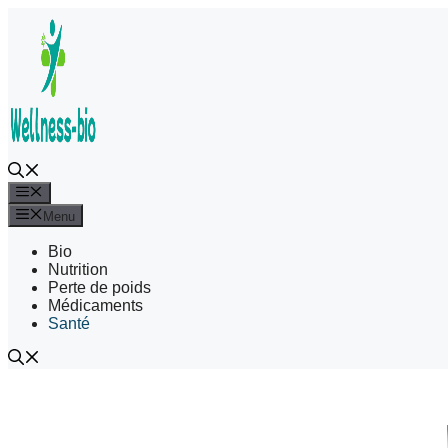
Aller
au
contenu
Menu
Menu
Bio
Nutrition
Perte de poids
Médicaments
Santé