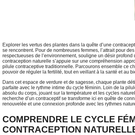
Explorer les vertus des plantes dans la quête d’une contracepti
se rencontrent. Pour de nombreuses femmes, l’attrait pour d
respectueuses de l’environnement, souligne un désir profond d
contraception naturelle s’appuie sur une compréhension approfo
pilule contraceptive traditionnelle. Parcourons ensemble ce c
pouvoir de réguler la fertilité, tout en veillant à la santé et au bi
Dans cet espace de verdure et de sagesse, chaque plante déti
parfaite avec le rythme intime du cycle féminin. Loin de la pil
absolu du corps, jouant sur la température et les cycles natu
recherche d’un contraceptif se transforme ici en quête de co
renouvelée et une connexion profonde avec les rythmes nature
COMPRENDRE LE CYCLE FÉMIN
CONTRACEPTION NATURELL